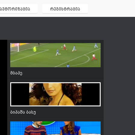
ავტორიზაცია
რეგისტრაცია
속살 2100 ♥ Bare Skin ► Directed by Doctor
Phil 닥터 필 Cast Mi Ran 미란, Hae Il 해일, Eun
Min 은민 Ep9
მბაპე
ბიპაშა ბასუ