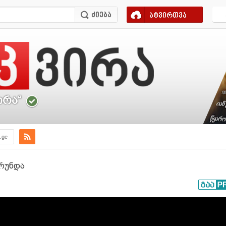
ატვირთვა
ირა“
a.ge
რუნდა