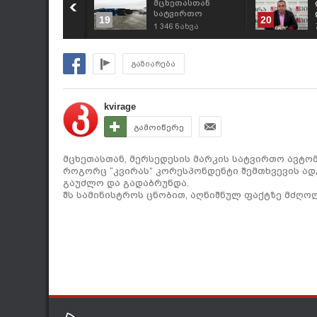
იხეილ სააკაშვილი
მცხეთასთან
ა თემურ ალასანია
სატვირთო
19
20
იძინა ივანიშვილის
ავტომობილი
660
ნახვა
1 346
ნახვა
იკვიდაციას
გადაბრუნდა
ეგმავდნენ –
იხიაშვილი
გაზიარება
კანდალური
ნფორმაციის
ასაჯაროებას
ანონსებს
kvirage
გამოიწერე
მცხეთასთან, მერსედესის მარკის სატვირთო ავტო
როგორც “კვირას” კორესპონდენტი შემთხვევის ად
გაუძლო და გადაბრუნდა.
შს სამინისტროს ცნობით, აღნიშნულ ფაქტზე მძღო