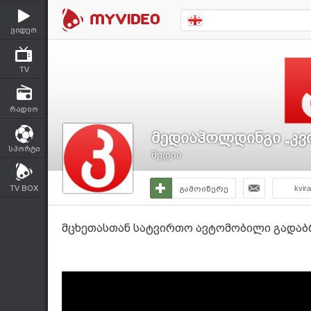
ვიდეო
TV
რადიო
მედიაჰოლდინგი „კვ
სპორტი
მედია
TV BOX
გამოიწერე
kvir
მცხეთასთან სატვირთო ავტომობილი გადაბ