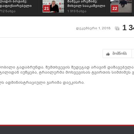
ლადო ბოჟაძე:
მამუკა არეშიძე:
დაფიქსირებული
მიხეილ სააკაშვილი
21
22
ხარვეზები
რეალობას
712
ნახვა
1 919
ნახვა
არჩევნების
მოწყვეტილი
საბოლოო შედეგზე
ემიგრანტია, არ
ვერანაირ გავლენას
იცის, რეალურად
1 3
ვერ მოახდენდა
ქვეყანაში რა ხდება
დეკემბერი 1, 2018
მომწონს
მობილი გადაბრუნდა. შემთხვევის შედეგად არავინ დაშავებულა
გილიდან იუწყება, ტრაილერმა მოხვევისას ტვირთის სიმძიმეს 
ლს ადმინისტრაციული ჯარიმა დაეკისრა.