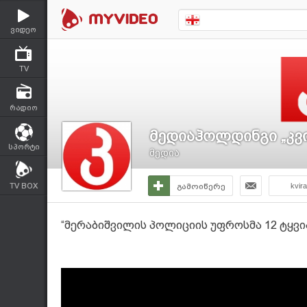
ვიდეო
TV
რადიო
მედიაჰოლდინგი „კვ
სპორტი
მედია
TV BOX
გამოიწერე
kvir
“მერაბიშვილის პოლიციის უფროსმა 12 ტყვი