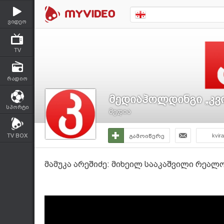
ვიდეო
TV
რადიო
მედიაჰოლდინგი „კვ
სპორტი
მედია
TV BOX
გამოიწერე
kvir
მამუკა არეშიძე: მიხეილ სააკაშვილი რეალო