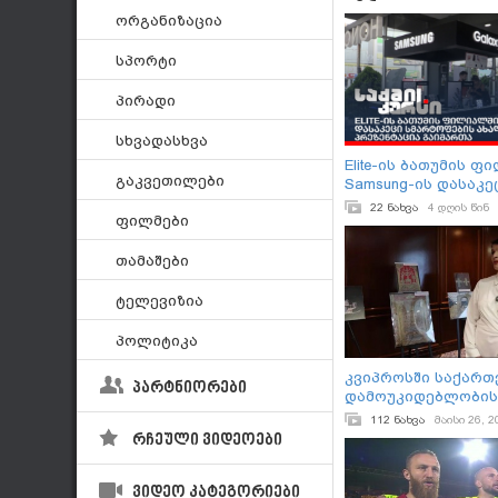
ორგანიზაცია
სპორტი
პირადი
სხვადასხვა
Elite-ის ბათუმის 
გაკვეთილები
Samsung-ის დასაკე
სმარტოფების ახალ
22 ნახვა
4 დღის წინ
ფილმები
პრეზენტაცია გაიმ
თამაშები
ტელევიზია
პოლიტიკა
კვიპროსში საქარ
პარტნიორები
დამოუკიდებლობის
დაკავშირებით უნი
112 ნახვა
მაისი 26, 2
ექსპონატი - ერეკ
რჩეული ვიდეოები
მიერ ღვთისმშობლ
ხატისთვის შეწირუ
ვიდეო კატეგორიები
და კვიპროსში დაც