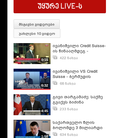
უყურე
LIVE
-ს
მსგავსი ვიდეოები
უახლესი 10 ვიდეო
ივანიშვილი Credit Suisse-
ის წინააღმდეგ -
ადვოკატები არ
422 ნახვა
0:15
გამორიცხავენ, რომ
მაისი 29, 2023
Credit Suisse-ის
ივანიშვილი VS Credit
წინააღმდეგ სისხლის
Suisse - ბერმუდის
სამართლის საქმე
სასამართლო ფიქრობს,
აღიძრას
68 ნახვა
6:32
რომ ივანიშვილის
ოქტომბერი 1, 2024
სანქცირების რისკი
გივი თარგამაძე: საქმე
არსებობს
გვაქვს ბიძინა
ივანიშვილის კერძო
233 ნახვა
4:45
ფინანსურ ინტერესთან
დეკემბერი 15, 2014
15.12.2014
საქართველო წლის
ბოლომდე 3 მილიარდი
დოლარის ფინანსურ
634 ნახვა
1:58