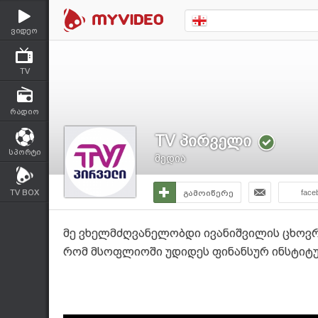
ვიდეო
TV
რადიო
TV პირველი
სპორტი
მედია
TV BOX
გამოიწერე
face
მე ვხელმძღვანელობდი ივანიშვილის ცხოვრებ
რომ მსოფლიოში უდიდეს ფინანსურ ინსტიტუტ