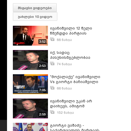
მსგავსი ვიდეოები
უახლესი 10 ვიდეო
ივანიშვილი 12 წელი
წმენდდა პარტიას
პროდასავლელებისგან |
88 ნახვა
3:52
გიორგი ბაჩიაშვილი
ოქტომბერი 26, 2024
იქ, სადაც
პასუხისმგებლობაა
ასაღები ივანიშვილი არ
74 ნახვა
2:53
ჩნდება - გიორგი
დეკემბერი 4, 2024
ბაჩიაშვილი
"მოქალაქე" ივანიშვილი
Vs გიორგი ბაჩიაშვილი
- გიორგი ისაკაძის
66 ნახვა
7:05
საავტორო პროლოგი
ივლისი 11, 2023
ივანიშვილი უკან არ
დაიხევს, ამიტომ
ხალხმა უნდა აიღოს
152 ნახვა
2:59
ძალა ხელში - გიორგი
დეკემბერი 4, 2024
ბაჩიაშვილი
გიორგი ვაშაძე -
საქართველოს მართავს