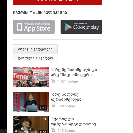
იბერია TV-ის აპლიკაცია
მსგავსი ვიდეოები
უახლესი 10 ვიდეო
"არც მერაბიშვილს და
არც "ნაციონალური
მოძრაობის"სხვა
1 031 ნახვა
0:59
კანდიდატს არ ჰქონდა
მაისი 28, 2013
არჩევნებში
"არც სალომე
გამარჯვების შანსი"
ზურაბიშვილია
მოღალატე და არც
380 ნახვა
1:42
გრიგოლ ვაშაძეა
დეკემბერი 8, 2018
"კაგებეს" აგენტი"-
""ქართული
გუბაზ სანიკიძე
ოცნება"ადგილობრივ
თვითმმართველობებში
547 ნახვა
5:36