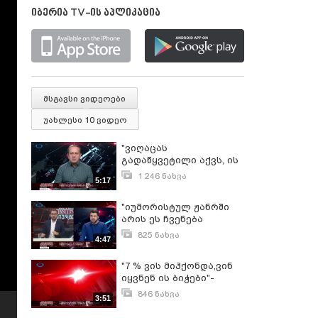
იბერია TV-ის აპლიკაცია
მსგავსი ვიდეოები
უახლესი 10 ვიდეო
"ვიღაცას
გადაწყვეტილი აქვს, ის
ბიზნესი რომელსაც
1 246 ნახვა
5:17
"ომეგას"
სექტემბერი 13, 2018
დამფუძნებლები
"იუმორისტულ ჟანრში
ფლობენ ჩაიგდოს
არის ეს ჩვენება
ხელში" გიორგი გუგავა
მიცემული" გიორგი
ვახო ხუზმიაშვილის
825 ნახვა
4:47
ფანცულაია ვახო
"თავისუფალ სივრცეში"
ოქტომბერი 10, 2018
ხუზმიაშვილის
"7 % ვის მიჰქონდა,ვინ
"თავისუფალ სივრცეში"
იყვნენ ის ბიჭები"-
გიორგი ფანცულაია
846 ნახვა
3:51
ვახო ხუზმიაშვილის
სექტემბერი 21, 2018
"თავისუფალ სივრცეში"