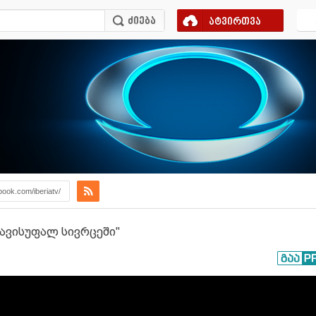
ატვირთვა
book.com/iberiatv/
თავისუფალ სივრცეში"