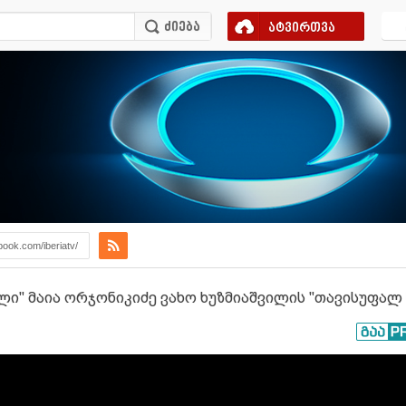
ატვირთვა
book.com/iberiatv/
ილი" მაია ორჯონიკიძე ვახო ხუზმიაშვილის "თავისუფალ