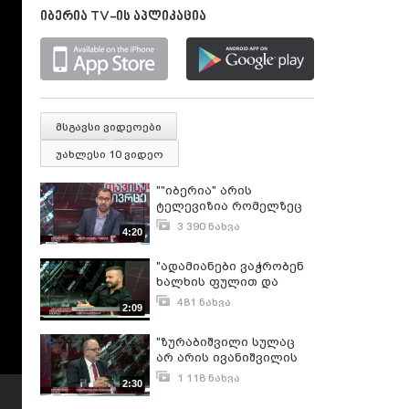
იბერია TV-ის აპლიკაცია
მსგავსი ვიდეოები
უახლესი 10 ვიდეო
""იბერია" არის
ტელევიზია რომელზეც
არ ვრცელდება ჩვენი
3 390 ნახვა
4:20
"ფეოდალის"
სექტემბერი 8, 2018
ძალაუფლება"-ირინა
"ადამიანები ვაჭრობენ
სარიშვილი ვახო
ხალხის ფულით და
ხუზმიაშვილის
ითხოვენ ამაში "ატკატს"
"თავისუფალ სივრცეში"
481 ნახვა
2:09
დათო იმედაშვილი ვახო
სექტემბერი 27, 2018
ხუზმიაშვილის
"ზურაბიშვილი სულაც
"თავისუფალ სივრცეში"
არ არის ივანიშვილის
არჩევანი, ეს არის
1 118 ნახვა
2:30
პირდაპირ კრემლის
ოქტომბერი 9, 2018
დირექტივით