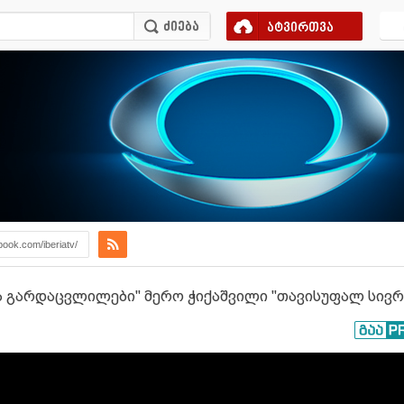
ატვირთვა
book.com/iberiatv/
რა გარდაცვლილები" მერო ჭიქაშვილი "თავისუფალ სივრ