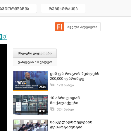
ავტორიზაცია
რეგისტრაცია
ძველი პლეიერი
მსგავსი ვიდეოები
უახლესი 10 ვიდეო
ვინ და როგორ შეძლებს
200,000 ლარამდე
სავალუტო სესხის
178 ნახვა
2:38
აღებას? - ალექსანდრე
ივლისი 20, 2022
ძნელაძის პასუხი
10 აპრილიდან
მოქალაქეები
პირადობის მოწმობის
324 ნახვა
0:31
უფასოდ აღებას
აპრილი 7, 2017
შეძლებენ
სასჯელაღსრულების
დეპარტამენტში