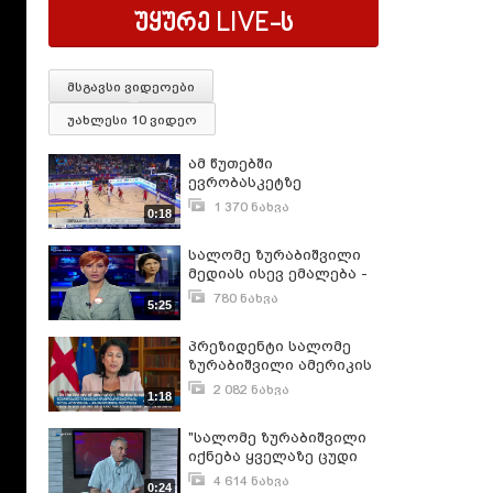
უყურე
LIVE
-ს
მსგავსი ვიდეოები
უახლესი 10 ვიდეო
ამ წუთებში
ევრობასკეტზე
საქართველოს ნაკრები
1 370 ნახვა
0:18
მეორე შეხვედრას
სექტემბერი 2, 2017
მართავს
სალომე ზურაბიშვილი
მედიას ისევ ემალება -
პრეზიდენტი დახურულ
780 ნახვა
5:25
შეხვედრებს მართავს
დეკემბერი 17, 2018
პრეზიდენტი სალომე
ზურაბიშვილი ამერიკის
შეერთებულ შტატებს
2 082 ნახვა
1:18
დამოუკიდებლობის
ივლისი 4, 2020
დღეს ულოცავს
"სალომე ზურაბიშვილი
იქნება ყველაზე ცუდი
პრეზიდენტი
4 614 ნახვა
0:24