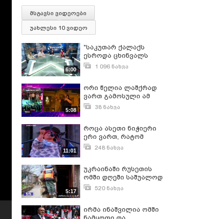
მსგავსი ვიდეოები
უახლესი 10 ვიდეო
"საკუთარ ქალაქს
ესროდა ცხინვალს
ესროდა და საკუთარ
1 096 ნახვა
6:00
მოქალაქეებს ესროდა"
ივლისი 4, 2017
"ჩვენ დღესაც ომში
ორი წელია ლაშქრად
ვართ"
ვართ გამოსული ამ
მოღალატე
38 ნახვა
5:08
ხელისუფლების
აპრილი 28, 2024
შემხედვარე - ირმა
როცა ასეთი ნიჭიერი
გორდელაძე
ერი ვართ, რატომ
გვყავს ამდენი აბდალა
248 ნახვა
11:01
პარლამენტში? - ირმა
ივნისი 25, 2022
გორდელაძე
უკრაინაში რუსეთის
ომში დღეში საშუალოდ
თითო ბავშვი კვდება
520 ნახვა
5:17
ივნისი 7, 2023
ირმა ინაშვილია ომში
ნამყოფი და