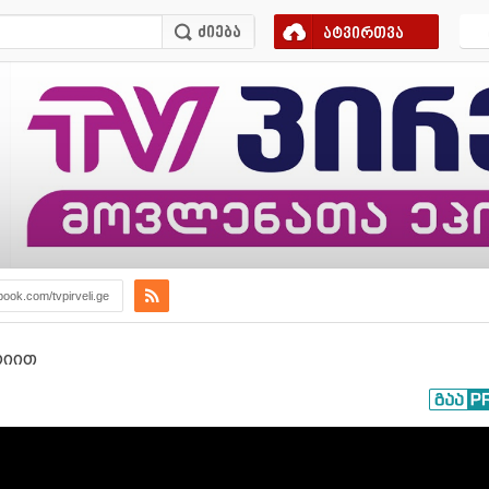
ატვირთვა
book.com/tvpirveli.ge
რიით