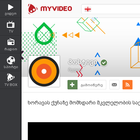
ვიდეო
TV
რადიო
პოსტივი
სპორტი
მედია
TV BOX
გამოიწერე
ხორავას ქუჩაზე მომხდარი მკვლელობის სა