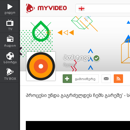
ვიდეო
TV
რადიო
პოსტივი
სპორტი
მედია
TV BOX
გამოიწერე
პროცესი უნდა გაგრძელდეს ჩემს გარეშე' -