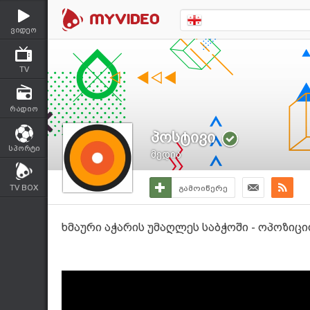
ვიდეო
TV
რადიო
პოსტივი
სპორტი
მედია
TV BOX
გამოიწერე
ხმაური აჭარის უმაღლეს საბჭოში - ოპოზიც