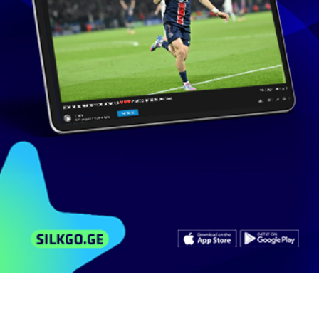
182 ხელმომწერი
მსგავსი ვიდეოები
არხის ვიდეოები
კომენტარები
(21:00) 08/03/13 კაპიტნის გაცილება
85
ნახვა
მარტი 9, 2013
tv_maestro
1:44
გურამ კაშია - ''ძალიან მინდა, რომ ეს
ემოციები...
520
ნახვა
ივნისი 17, 2024
DailySport
0:35
დიდი კაპიტნის ღირსეული გაცილება
ბერნაბეუდან! Alex Del Piero...
923
ნახვა
ივნისი 2, 2012
lashaaaaaaaaaaaaaaaaaaaaaaaaaaaaaaaaaaa
0:31
გურამ კაშია
906
ნახვა
ნოემბერი 28, 2009
825
5:07
გურამ კაშია