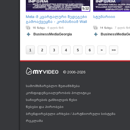
5:12
Meta-მ კვარტალური შედეგები
სტუმარიიი
გამოაქვეყნა - კომპანიამ Wall
Street-ის მოლოდინი ვერ
16 ნახვა
6 დღის წინ
14 ნახვა
7 დღის წი
გაამართლა
BusinessMediaGeorgia
BusinessMediaGe
1
2
3
4
5
6
>
>>
© 2006-2026
სამომხმარებლო შეთანხმება
კონფიდენციალურობის პოლიტიკა
საჩივრების განხილვის წესი
წესები და პირობები
ბრენდირებული არხები
/
პარტნიორული სისტემა
რეკლამა