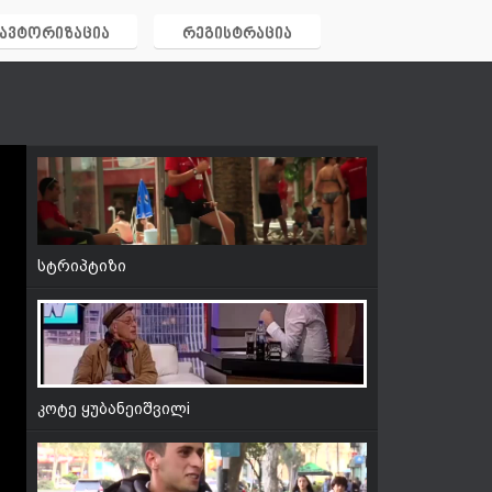
(აქცენტი)
ავტორიზაცია
რეგისტრაცია
აუ რა გიჟა :X რა ქნა ნახეთ...მარა მაინც
SAGOOLL
სტრიპტიზი
კოტე ყუბანეიშვილi