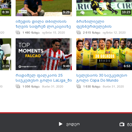
8:30
9:29
10:23
ო
იმედის დილა თბილისის
ბრაზილიელი
ზღვის საფრენ ლოკაციაზე
ფეხბურთელების
Georgian Paragliding
საუკეთესო მანევრები და
020
1 480 ნახვა
ივნისი 15, 2020
2 615 ნახვა
ივნისი 12, 2020
Federation
მომენტები გოლის
გატანამდე
2:19
9:49
6:53
რადამელ ფალკაოს 25
სელესაოს 30 საუკეთესო
საუკეთესო გოლი LaLiga_ში
გოლი Copa Do Mundo
ბილე
20
1 056 ნახვა
მაისი 31, 2020
1 630 ნახვა
მაისი 31, 2020
ვიდეო
ტ