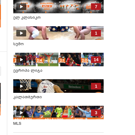
7
ელ კლასიკო
1
სუმო
14
ევროპა ლიგა
1
კალათბურთი
3
MLS