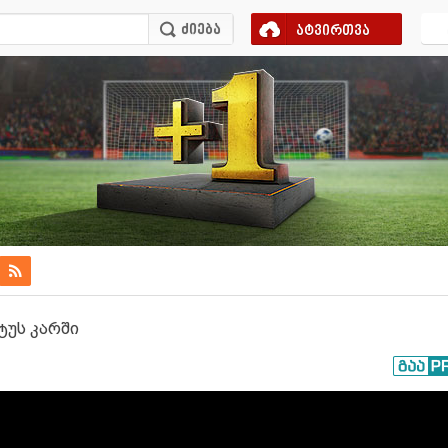
ატვირთვა
ტუს კარში