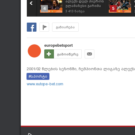
იჩარიტო - 5
ალექს დელ პიეროს
აუკეთესო გოლი
ულამაზესი ჯარიმა
4
5
ემპიონთა ლიგაზე
პორტუს კარში
312
ნახვა
3 413
ნახვა
გაზიარება
europebetsport
გამოიწერე
2001/02 წლების სეზონში, ჩემპიონთა ლიგაზე ალექ
#სპორტი
www.eutope-bet.com