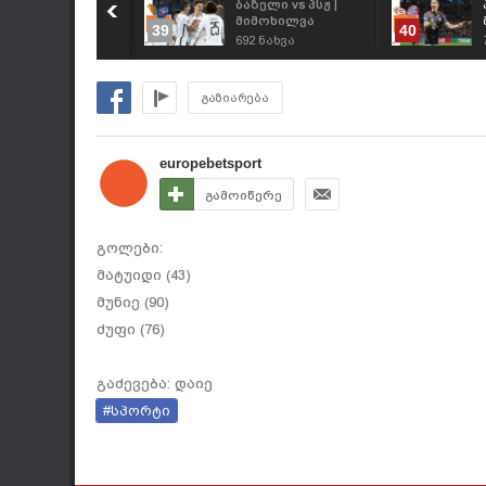
ტლეტიკო vs
ბაზელი vs პსჟ |
ოსტოვი |
მიმოხილვა
39
40
იმოხილვა
40
ნახვა
692
ნახვა
გაზიარება
europebetsport
გამოიწერე
გოლები:
მატუიდი (43)
მუნიე (90)
ძუფი (76)
გაძევება: დაიე
#სპორტი