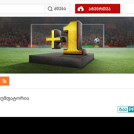
ატვირთვა
იუმფატორია