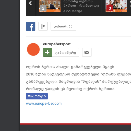
ხდენილი ოცნება -
მეოთხე ოქროს
ესი და პატარა
ბურთი - რონალდუ
2
3
ურთაზა ერთად
წლის
425
ნახვა
3 229
ნახვა
ოედანზე
ტრიუმფატორია
გაზიარება
europebetsport
გამოიწერე
ოქროს ბურთს ახალი გამარჯვებული ჰყავს.
2016 წლის საუკეთესო ფეხბურთელი "ფრანს ფუტბო
გამარჯვებული, მადრიდის "რეალის" პორტუგალიელ
რონალდუსთვის ეს მეოთხე ოქროს ბურთია.
#სპორტი
www.europe-bet.com