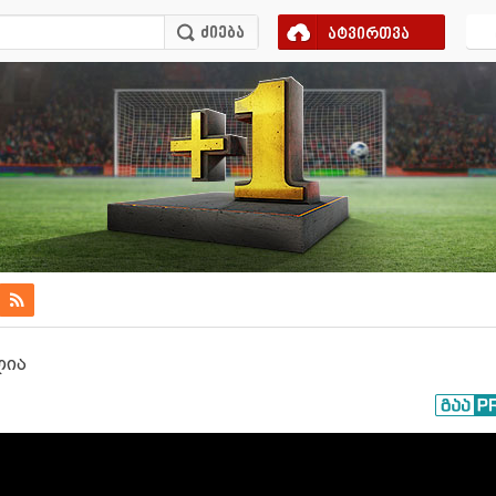
ატვირთვა
ლია