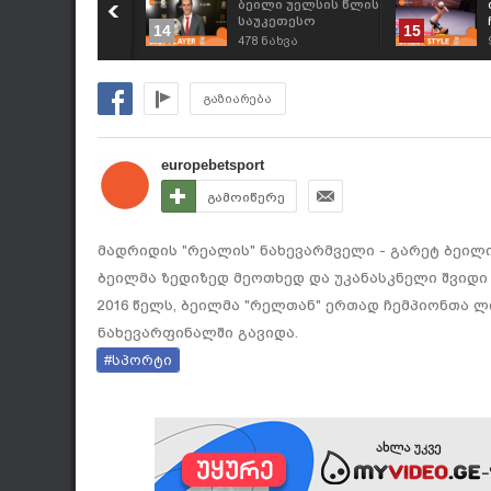
აფეხბურთო არტი
ბეილი უელსის წლის
 პრემიერლიგის
საუკეთესო
14
15
წვრთნელები
ფეხბურთელია
26
ნახვა
478
ნახვა
ამხედრო
აღალჩინოსნები
გაზიარება
europebetsport
გამოიწერე
მადრიდის "რეალის" ნახევარმველი - გარეტ ბეილ
ბეილმა ზედიზედ მეოთხედ და უკანასკნელი შვიდი
2016 წელს, ბეილმა "რელთან" ერთად ჩემპიონთა ლი
ნახევარფინალში გავიდა.
#სპორტი