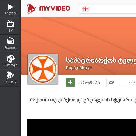
ვიდეო
TV
რადიო
საპატრიარქოს ტელე
სპორტი
სხვადასხვა
TV BOX
გამოიწერე
sstv
,,შაქრით თუ უშაქროდ” გადაცემის სტუმარი: 