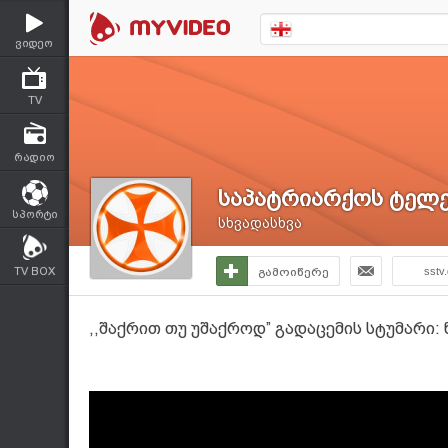
ვიდეო
TV
რადიო
საპატრიარქოს ტელე
სპორტი
სხვადასხვა
TV BOX
გამოიწერე
sstv
,,შაქრით თუ უშაქროდ” გადაცემის სტუმარი: 