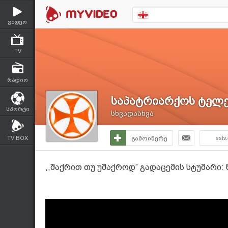
ვიდეო
TV
რადიო
საპატრიარქოს ტელე
სპორტი
სხვადასხვა
TV BOX
გამოიწერე
sstv
,,შაქრით თუ უშაქროდ” გადაცემის სტუმარი: