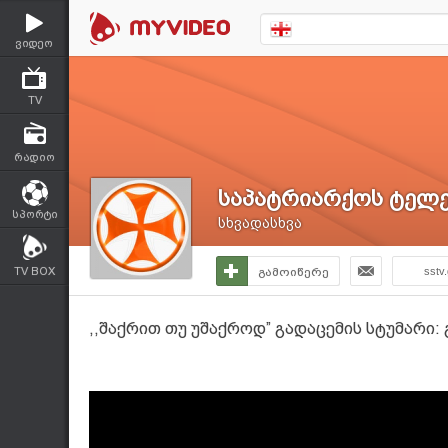
ვიდეო
TV
რადიო
საპატრიარქოს ტელე
სპორტი
სხვადასხვა
TV BOX
გამოიწერე
sstv
,,შაქრით თუ უშაქროდ” გადაცემის სტუმარი: