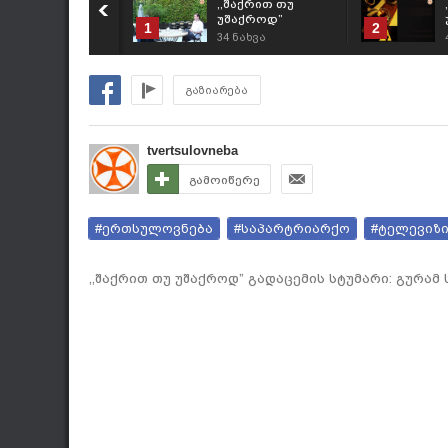
,,შაქრით თუ
უშაქროდ”
1
2
გადაცემის სტუმარი:
34
ნახვა
გიორგი ლორია
გაზიარება
tvertsulovneba
გამოიწერე
#ერთსულოვნება
#საპარტრიარქო
#ტელევიზ
,,შაქრით თუ უშაქროდ” გადაცემის სტუმარი: გურამ