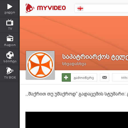
ვიდეო
TV
რადიო
საპატრიარქოს ტელე
სპორტი
სხვადასხვა
TV BOX
გამოიწერე
sstv
,,შაქრით თუ უშაქროდ” გადაცემის სტუმარი