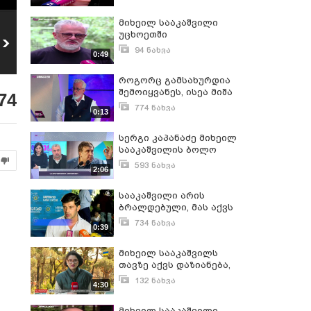
გათავისუფლების
ნოემბერი 7, 2022
საფუძველი" - მარიამ
მიხეილ სააკაშვილი
ჯიშკარიანი . უცხოელმა
უცხოეთში
ექიმებმა მიხეილ
სააკაშვილს
დღეს, 4 საათის
სამკურნალოდ
სააკაშვილს ტვინზე
Facebook-ზე ჰყავს
შემდეგ
94 ნახვა
0:49
15
16
შესაძლოა აგვისტოში
დაზიანებები
მილიონი
სააკაშვილის
ივლისი 18, 2022
648
ნახვა
988
ნახვა
გაუშვან , ინფორმაციას
გამომწერი და
ჯანმრთელობის
აღმოუჩინეს
როგორც გამსახურდია
გულდაწყვეტილია
მდგომარეობა
პირველებს ადვოკატი
რომ მათი
კიდევ უფრო
შემოიყვანეს, ისეა მიშა
შალვა ხაჭაპურიძე
74
უმეტესობა
დამძიმდა.შალვა
შემოყვანილი, დარჩა
უდასტურებს
774 ნახვა
უკრაინელია .
ხაჭაპურიძე, მიხეილ
0:13
ერთი გასროლა . შალვა
აგვისტო 1, 2022
შალვა ხაჭაპურიძე,
სააკაშვილის
ხაჭაპურიძე, მიხეილ
მიხეილ
ადვოკატი
სერგი კაპანაძე მიხეილ
სააკაშვილის ადვოკატი
სააკაშვილის
სააკაშვილის ბოლო
ადვოკატი
დღეებში გაკეთებულ
593 ნახვა
2:06
განცხადებებზე: როცა
თებერვალი 14, 2018
სააკაშვილი ამ
სააკაშვილი არის
განცხადებებს აკეთებს,
ბრალდებული, მას აქვს
მას კონკრეტული
საკმაოდ მძიმე
პარტიული ამოცანა
734 ნახვა
0:39
დანაშაულები ჩადენილი
აქვს
სექტემბერი 14, 2017
- კახა კალაძე მიხეილ
მიხეილ სააკაშვილს
სააკაშვილის
თავზე აქვს დაზიანება,
ექსტრადირების
თავი დაარტყა - უმძიმეს
საკითხზე
132 ნახვა
4:30
მდგომარეობაშია - რას
მაისი 4, 2023
ამბობს შალვა
მიხეილ სააკაშვილი