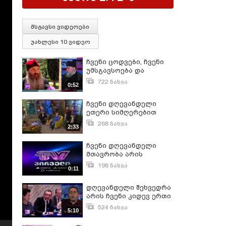
მსგავსი ვიდეოები
უახლესი 10 ვიდეო
ჩვენი ცოდვები, ჩვენი
უმსგავსოება და
არაქრისტიანული,
722 ნახვა
0:52
არასწორი,
ივნისი 1, 2020
დამახინჯებული
ჩვენი დღევანდელი
ქრისტიანული ცხოვრება
ეთერი სიმღერებით
და მმართველობა არის
არის სავსე
დღევანდელი
268 ნახვა
2:33
შიმშილობის მიზეზი -
დეკემბერი 26, 2020
მეუფე პეტრე
ჩვენი დღევანდელი
მთავრობა არის
მოღალატე, ეს არის
198 ნახვა
0:11
რუსული მთავრობა
სექტემბერი 29, 2022
დღევანდელი შეხვედრა
არის ჩვენი კიდევ ერთი
გამარჯვება - გიორგი
524 ნახვა
5:10
ვაშაძე
ნოემბერი 30, 2019