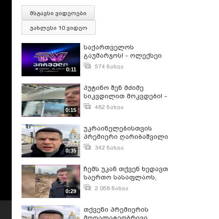
მსგავსი ვიდეოები
უახლესი 10 ვიდეო
საქართველოს
გაუმარჯოს! - ოლექსეი
გონჩარენკო
574 ნახვა
0:11
მარტი 21, 2022
პუტინო შენ მძიმე
სიკვდილით მოკვდები! -
ოლექსეი გონჩარენკო
482 ნახვა
0:15
მარტი 21, 2022
უკრაინელებისთვის
პრემიერი ღარიბაშვილი
მოღალატეა . ეს არის
342 ნახვა
0:35
ღალატი - უმაღლესი
თებერვალი 25, 2022
რადას დეპუტატი
ჩემს უკან თქვენ ხედავთ
ოლექსეი გონჩარენკო
საერთო სასაფლაოს,
სადაც 20 კაცზე მეტია
2 058 ნახვა
0:29
ჩასვენებული - ოლექსეი
აპრილი 4, 2022
გონჩარენკო
თქვენი პრემიერის
მოღალატეობრივი