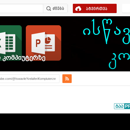
ატვირთვა
 კომპიუტერზე
ube.com/@IswavleYvelaferiKompiuterze