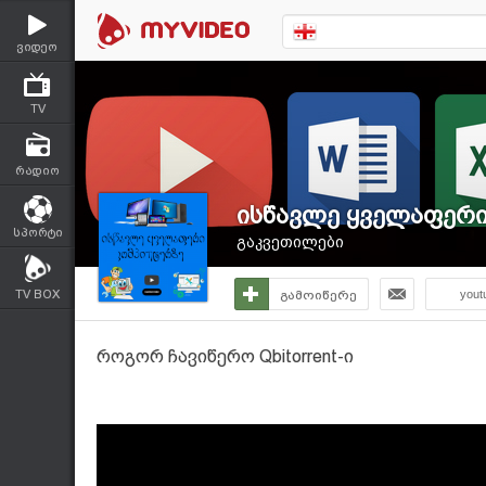
ვიდეო
TV
რადიო
ისწავლე ყველაფერი
სპორტი
გაკვეთილები
TV BOX
გამოიწერე
yout
როგორ ჩავიწერო Qbitorrent-ი