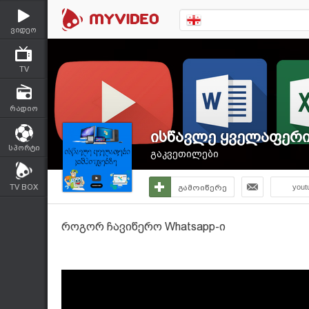
ვიდეო
TV
რადიო
ისწავლე ყველაფერი
სპორტი
გაკვეთილები
TV BOX
გამოიწერე
yout
როგორ ჩავიწერო Whatsapp-ი