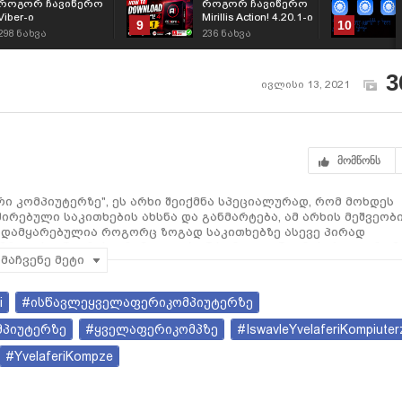
როგორ ჩავიწერო
როგორ ჩავიწერო
Viber-ი
Mirillis Action! 4.20.1-ი
9
10
298
ნახვა
236
ნახვა
3
ივლისი 13, 2021
მომწონს
 კომპიუტერზე", ეს არხი შეიქმნა სპეციალურად, რომ მოხდეს
ირებული საკითხების ახსნა და განმარტება, ამ არხის მეშვეობ
 დამყარებულია როგორც ზოგად საკითხებზე ასევე პირად
მრავი საინტერესო რამ, თუ თქვენ ხართ დაინტერესებული, რომ
მაჩვენე მეტი
ლად უნდა გამოიწეროთ ჩემი არხი და თვალი ადევნოთ ახალი
i
#ისწავლეყველაფერიკომპიუტერზე
იძლიათ შეკითხვები დაწეროთ კომენტარებში ან დამიკავშირდეთ
ბით ან ელექტრონული ფოსტის მეშვეობით.
მპიუტერზე
#ყველაფერიკომპზე
#IswavleYvelaferiKompiuter
#YvelaferiKompze