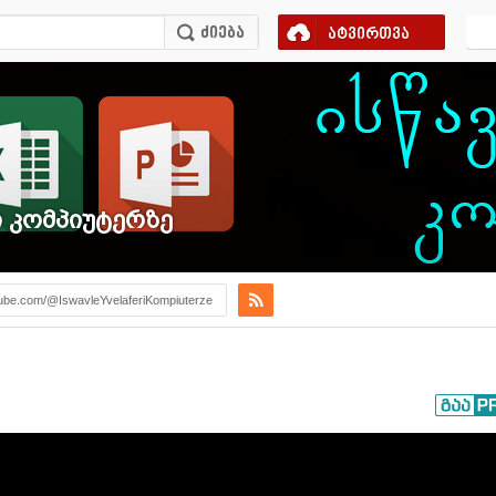
ატვირთვა
 კომპიუტერზე
ube.com/@IswavleYvelaferiKompiuterze