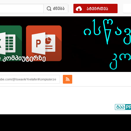
ატვირთვა
 კომპიუტერზე
ube.com/@IswavleYvelaferiKompiuterze