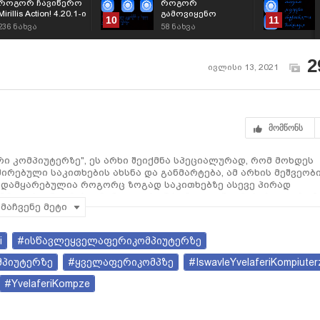
როგორ ჩავიწერო
როგორ
Mirillis Action! 4.20.1-ი
გამოვიყენო
10
11
Recordly-ი
236
ნახვა
58
ნახვა
ვიდეოების
გადასაღებად
2
ივლისი 13, 2021
მომწონს
 კომპიუტერზე", ეს არხი შეიქმნა სპეციალურად, რომ მოხდეს
ირებული საკითხების ახსნა და განმარტება, ამ არხის მეშვეობ
 დამყარებულია როგორც ზოგად საკითხებზე ასევე პირად
მრავი საინტერესო რამ, თუ თქვენ ხართ დაინტერესებული, რომ
მაჩვენე მეტი
ლად უნდა გამოიწეროთ ჩემი არხი და თვალი ადევნოთ ახალი
i
#ისწავლეყველაფერიკომპიუტერზე
იძლიათ შეკითხვები დაწეროთ კომენტარებში ან დამიკავშირდეთ
ბით ან ელექტრონული ფოსტის მეშვეობით.
მპიუტერზე
#ყველაფერიკომპზე
#IswavleYvelaferiKompiuter
#YvelaferiKompze