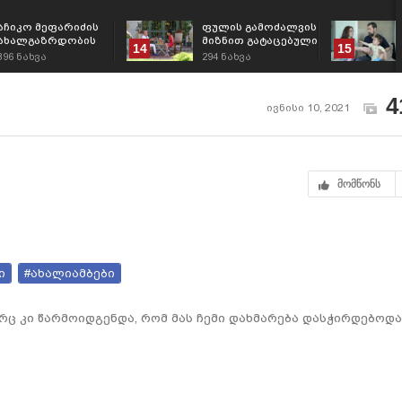
აჩიკო მეფარიძის
ფულის გამოძალვის
ახალგაზრდობის
მიზნით გატაცებული
14
15
საიდუმლო -
ვიყავი - აჩიკო
396
ნახვა
294
ნახვა
,,მარტო ბოსტნეულს
მეფარიძე
ვჭამ"
4
ივნისი 10, 2021
მომწონს
ი
#ახალიამბები
ერც კი წარმოიდგენდა, რომ მას ჩემი დახმარება დასჭირდებოდა'