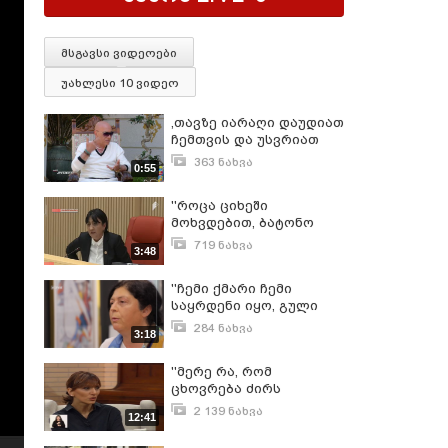
მსგავსი ვიდეოები
უახლესი 10 ვიდეო
,თავზე იარაღი დაუდიათ
ჩემთვის და უსვრიათ
კიდეც'' - აჩიკო
363 ნახვა
0:55
მეფარიძე
ივნისი 10, 2021
''როცა ციხეში
მოხვდებით, ბატონო
მიშა, მაშინ ბევრი დრო
719 ნახვა
3:48
გექნებათ იფიქროთ''
ნოემბერი 26, 2016
''ჩემი ქმარი ჩემი
საყრდენი იყო, გული
მწყდება, რომ მის
284 ნახვა
3:18
მიმართ უფრო
ივლისი 14, 2023
გულისხმიერი არ
''მერე რა, რომ
ვიყავი''
ცხოვრება ძირს
განარცხებს... უნდა
2 139 ნახვა
12:41
ებრძოლო, მხოლოდ ასე
დეკემბერი 14, 2017
დაამარცხებ მას'' -