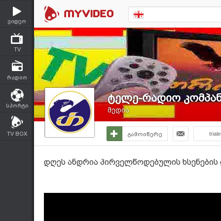
ვიდეო
TV
რადიო
ტელე-რადიო კომპანი
სპორტი
მედია
TV BOX
გამოიწერე
triale
დღეს ანდრია პირველწოდებულის ხსენების