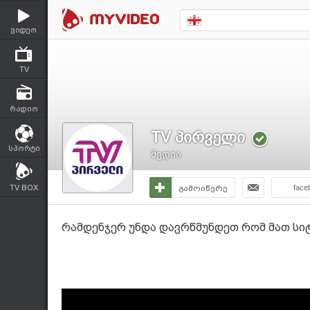
ვიდეო
TV
რადიო
TV პირველი
სპორტი
მედია
TV BOX
გამოიწერე
face
რამდენჯერ უნდა დავრწმუნდეთ რომ მათ სიტ