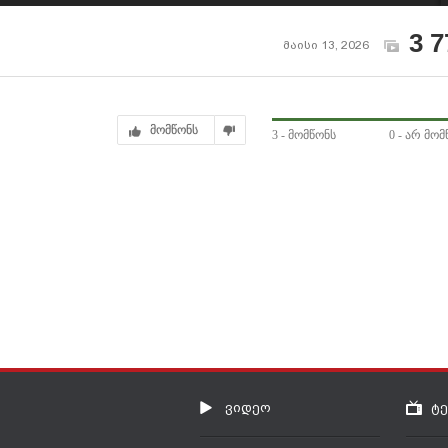
სიგიჟე - ილია
გოლი გავიდა
თოფურია VS ჯოშ
ჰოკიტი
3 7
მაისი 13, 2026
მომწონს
3
- მომწონს
0
- არ მომ
ვიდეო
ტ