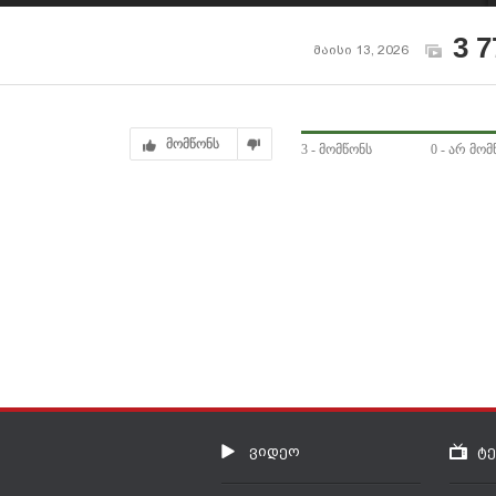
სიგიჟე - ილია
გოლი გავიდა
თოფურია VS ჯოშ
ჰოკიტი
3 7
მაისი 13, 2026
მომწონს
3
- მომწონს
0
- არ მომ
ვიდეო
ტ