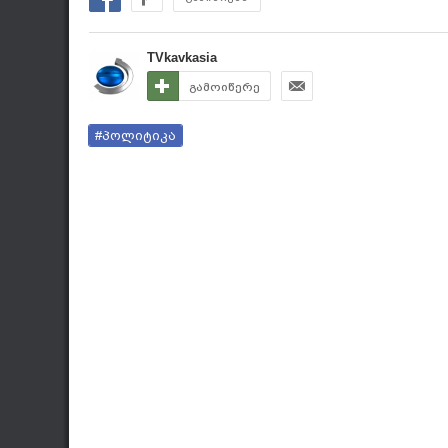
TVkavkasia
გამოიწერე
#პოლიტიკა