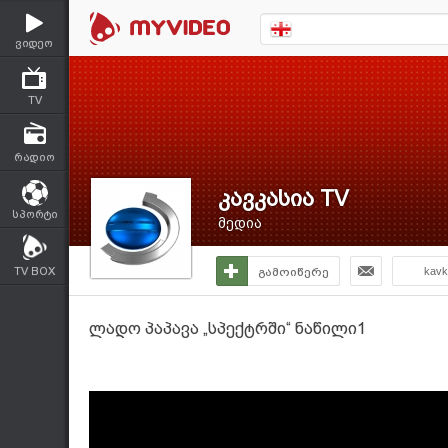
ვიდეო
TV
რადიო
კავკასია TV
სპორტი
მედია
TV BOX
გამოიწერე
kavk
ლადო პაპავა „სპექტრში“ ნაწილი1