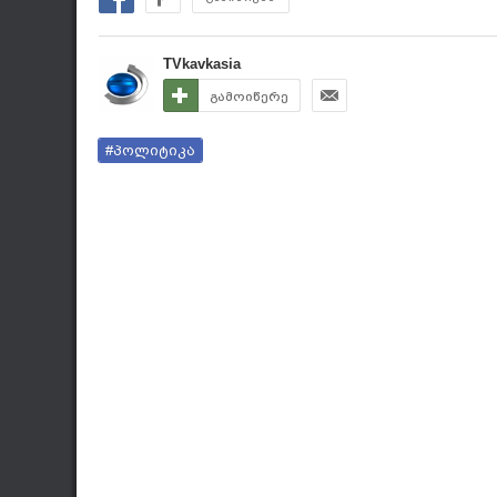
TVkavkasia
გამოიწერე
#პოლიტიკა