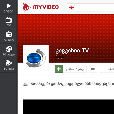
ვიდეო
TV
რადიო
კავკასია TV
სპორტი
მედია
TV BOX
გამოიწერე
kavk
„ეკონომიკურ დამოუკიდებლობას მიაყენეს ზი