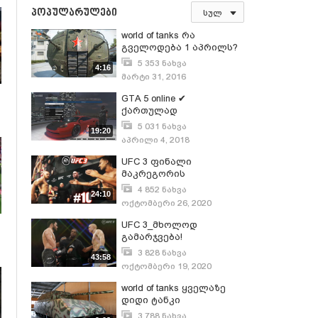
პოპულარულები
სულ
world of tanks რა
გველოდება 1 აპრილს?
ახალი ტანკი ის-360 და
5 353 ნახვა
4:16
ახალი რუქა ლუნოპარკი
მარტი 31, 2016
GTA 5 online ✔
ქართულად
ექსტრემალური
5 031 ნახვა
19:20
რბოლები
აპრილი 4, 2018
UFC 3 ფინალი
მაკრეგორის
წინააღმდეგ !!!
4 852 ნახვა
24:10
ოქტომბერი 26, 2020
UFC 3_მხოლოდ
გამარჯვება!
3 828 ნახვა
43:58
ოქტომბერი 19, 2020
world of tanks ყველაზე
დიდი ტანკი
მსოფლიოში!!! MAUS!
3 788 ნახვა