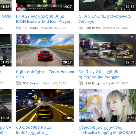
41:52
14:17
19:34
ე GOD
FIFA 22 ლეგენდის პიკი
GTA 5 ONLINE ქართულად
ICON Base or Mid Icon Player
რბოლა
PICK
022
181 ნახვა
იანვარი 25, 2022
356 ნახვა
იანვარი 25, 2022
31:42
26:17
12:03
R _
ჩემი ბიზნესი _ Forza Horizon
Dirt Rally 2.0 - ექშენი,
5 ში
ნერვები და ოპელი
022
569 ნახვა
იანვარი 22, 2022
434 ნახვა
იანვარი 22, 2022
12:28
17:00
8:32
ავს VR
ამ თამაშმა Forza
გადარჩენა ყველაზე
ბში
წამაშლევინა _
HarDcoRe მოდზე MINECRAFT