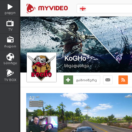
ვიდეო
TV
რადიო
KoGHo
სპორტი
სხვადასხვა
TV BOX
გამოიწერე