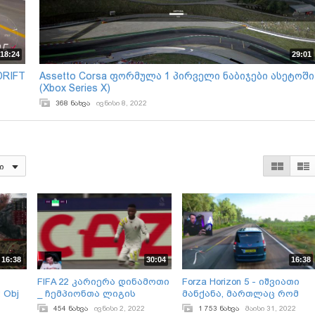
18:24
29:01
DRIFT
Assetto Corsa ფორმულა 1 პირველი ნაბიჯები ასეტოში
(Xbox Series X)
368 ნახვა
ივნისი 8, 2022
ი
16:38
30:04
16:38
FIFA 22 კარიერა დინამოთი
Forza Horizon 5 - იშვიათი
 Obj
_ ჩემპიონთა ლიგის
მანქანა, მართლაც რომ
ნახევარფინალი!
Fast & Furious
454 ნახვა
ივნისი 2, 2022
1 753 ნახვა
მაისი 31, 2022