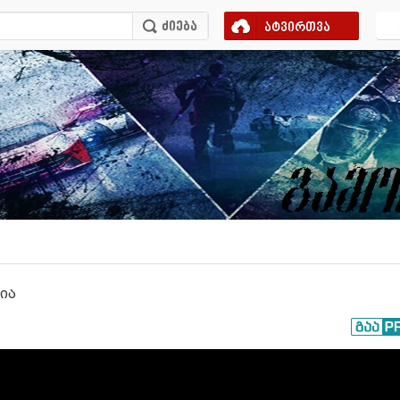
ატვირთვა
ნია