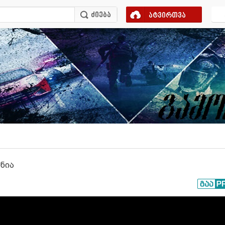
ატვირთვა
ინია