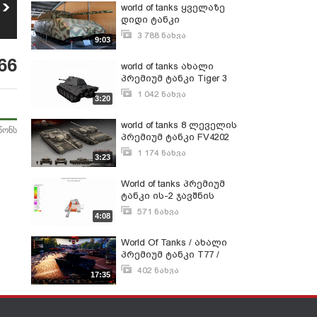
Forza Horizon 4 /
Tanki Online -
world of tanks ყველაზე
როგორ გავხსენი
Container Opening /
39
დიდი ტანკი
40
ახალი მანქანა
ვარდისფერი
854
ნახვა
518
ნახვა
მსოფლიოში!!! MAUS!
სპილო
3 788 ნახვა
9:03
ივნისი 9, 2015
66
world of tanks ახალი
პრემიუმ ტანკი Tiger 3
საჩუქრად!!!
1 042 ნახვა
3:20
ივლისი 25, 2015
world of tanks 8 ლეველის
წონს
პრემიუმ ტანკი FV4202
საჩუქრად!!!
1 174 ნახვა
3:23
ოქტომბერი 26, 2015
World of tanks პრემიუმ
ტანკი ის-2 ჯავშნის
განხილვა
571 ნახვა
4:08
მაისი 5, 2015
World Of Tanks / ახალი
პრემიუმ ტანკი T77 /
განხილვა
402 ნახვა
17:35
ოქტომბერი 7, 2020